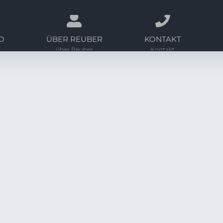
O
ÜBER REUBER
KONTAKT
über Reuber
Kontakt
ZEITKREISE 1 2019
zeitkreise
zeitkreise 1 2019 Eine Überarbeitun
LEARN MORE