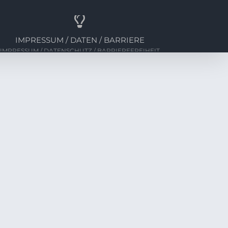
IMPRESSUM / DATEN / BARRIERE
IMPRESSUM / DATENSCHUTZ / BARRIEREFREIHEIT
g des ersten zeitkreise Modells.